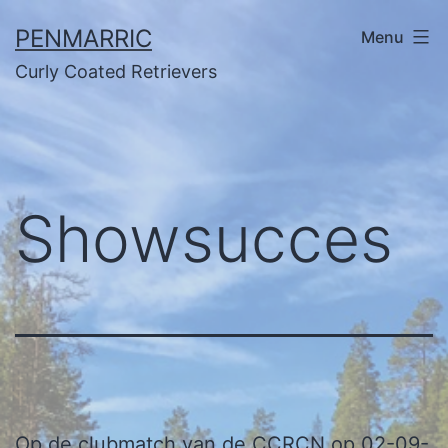
Ga
PENMARRIC
Menu
naar
Curly Coated Retrievers
de
inhoud
Showsucces
Op de clubmatch van de CCRCN op 02-09-