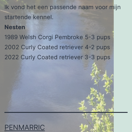
Ik vond het een passende naam voor mijn
startende kennel.
Nesten
1989 Welsh Corgi Pembroke 5-3 pups
2002 Curly Coated retriever 4-2 pups
2022 Curly Coated retriever 3-3 pups
PENMARRIC