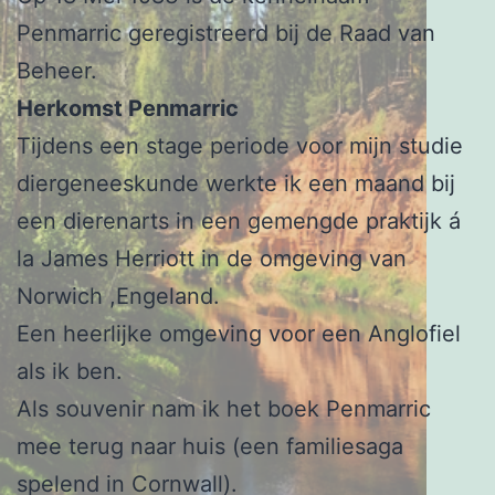
Penmarric geregistreerd bij de Raad van
Beheer.
Herkomst Penmarric
Tijdens een stage periode voor mijn studie
diergeneeskunde werkte ik een maand bij
een dierenarts in een gemengde praktijk á
la James Herriott in de omgeving van
Norwich ,Engeland.
Een heerlijke omgeving voor een Anglofiel
als ik ben.
Als souvenir nam ik het boek Penmarric
mee terug naar huis (een familiesaga
spelend in Cornwall).