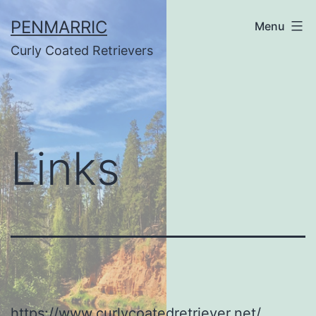
Ga
PENMARRIC
Menu
naar
Curly Coated Retrievers
de
inhoud
Links
https://www.curlycoatedretriever.net/