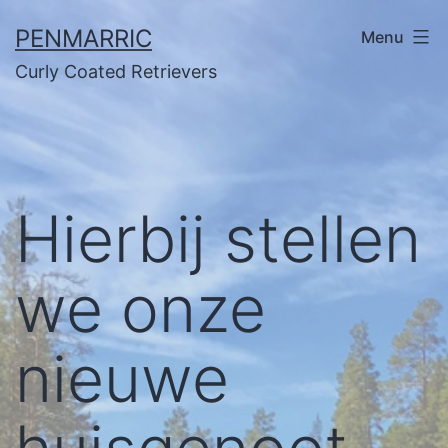
Ga
PENMARRIC
Menu
naar
Curly Coated Retrievers
de
inhoud
Hierbij stellen
we onze
nieuwe